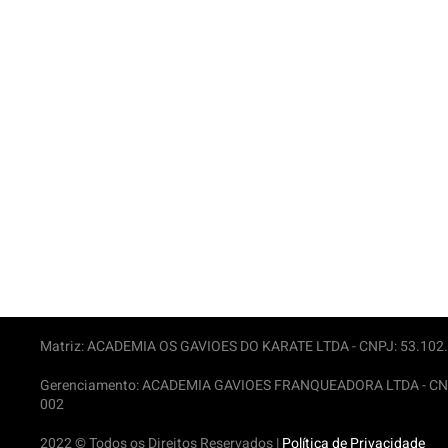
Matriz: ACADEMIA OS GAVIOES DO KARATE LTDA -
CNPJ: 53.102.6
Gerenciamento: ACADEMIA GAVIOES FRANQUEADORA LTDA -
CN
002
2022 © Todos os Direitos Reservados |
Política de Privacidade