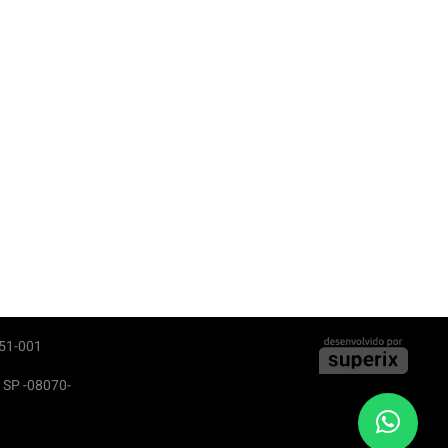
051-001
- SP -08070-