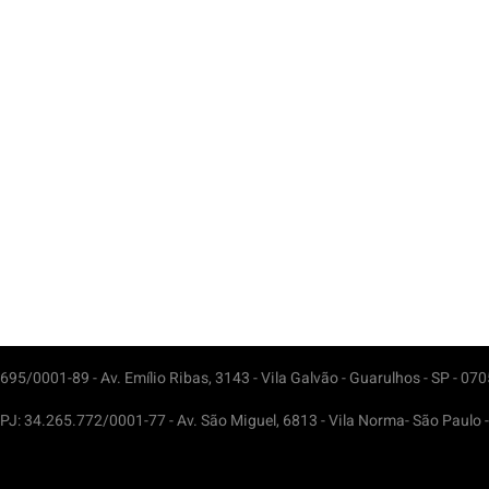
95/0001-89 - Av. Emílio Ribas, 3143 - Vila Galvão - Guarulhos - SP - 07
PJ: 34.265.772/0001-77 - Av. São Miguel, 6813 - Vila Norma- São Paulo 