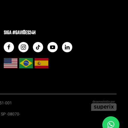
SIGA #GAVIÕES24H
051-001
- SP -08070-