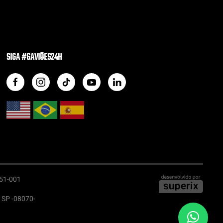
SIGA #GAVIÕES24H
051-001
- SP -08070-