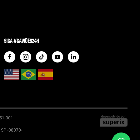
SIGA #GAVIÕES24H
051-001
- SP -08070-