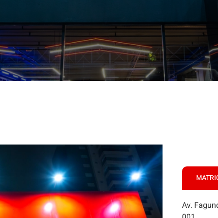
MATRI
Av. Fagund
001