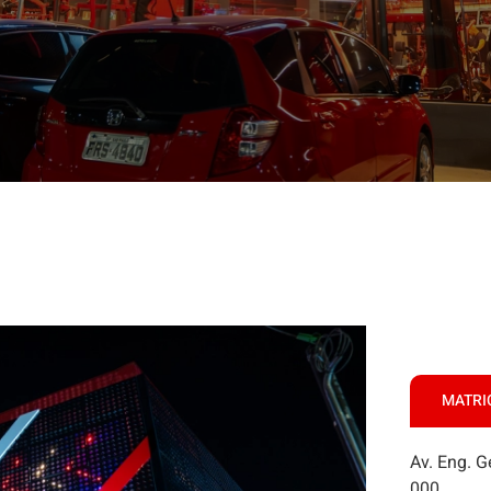
MATRI
Av. Eng. G
000